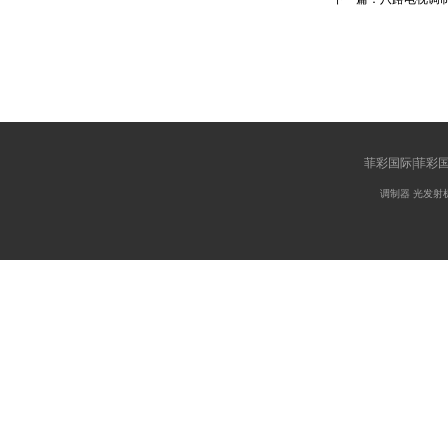
菲彩国际|菲彩
调制器
光发射