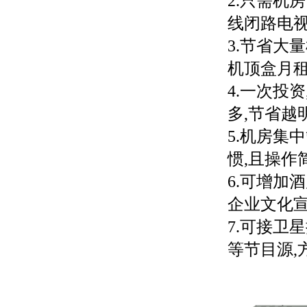
2.只需机
线闭路电视
3.节省大
机顶盒月租
4.一次投
多,节省越
5.机房集
惯,且操作
6.可增加
企业文化宣
7.可接卫
等节目源,