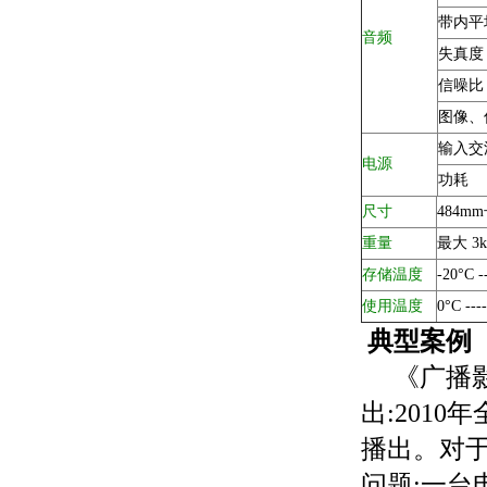
带内平
音频
失真度
信噪比
图像、
输入交
电源
功耗
尺寸
484m
重量
最大 3k
存储温度
-20°C -
使用温度
0°C ---
典型案例
《广播影视
出:201
播出。对
问题:一台