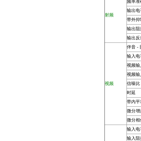
频率准
输出电
射频
带外抑
输出阻
输出反
伴音 -
输入电
视频输
视频输
视频
信噪比
时延
带内平
微分增
微分相
输入电
输入阻