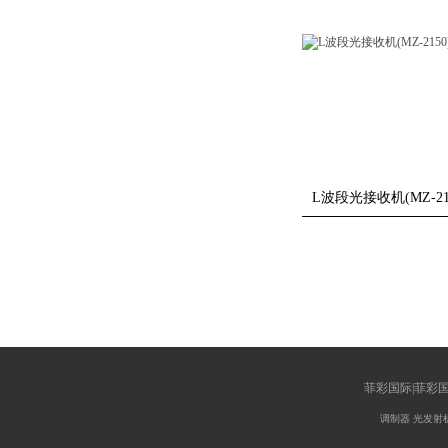
L波段光接收机(MZ-21
菲彩国际|菲彩
调制器
光发射